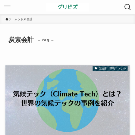
ホーム
炭素会計
炭素会計
– tag –
自治体・環境コンサル