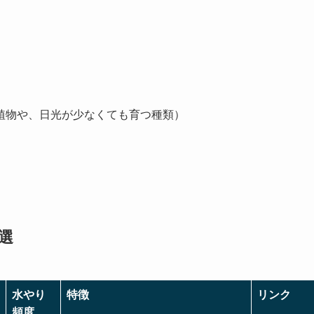
植物や、日光が少なくても育つ種類）
選
水やり
特徴
リンク
頻度