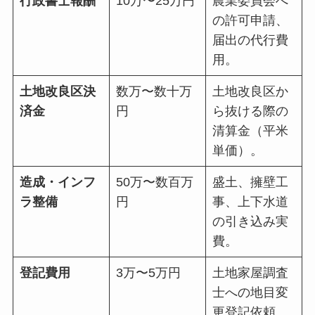
行政書士報酬
10万〜25万円
農業委員会へ
の許可申請、
届出の代行費
用。
土地改良区決
数万〜数十万
土地改良区か
済金
円
ら抜ける際の
清算金（平米
単価）。
造成・インフ
50万〜数百万
盛土、擁壁工
ラ整備
円
事、上下水道
の引き込み実
費。
登記費用
3万〜5万円
土地家屋調査
士への地目変
更登記依頼。