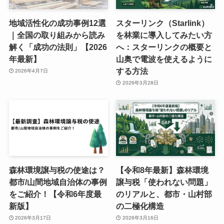
地域活性化の成功事例12選
スターリンク（Starlink）
｜全国の取り組みから読み
を林業に導入してみたい方
解く「成功の法則」【2026
へ：スターリンクの概要と
年最新】
山奥で電波を使えるように
する方法
2026年4月7日
2026年3月28日
森林環境譲与税の使途は？
【令和8年最新】森林環境
都市/山間地域自治体の事例
譲与税「使われない問題」
をご紹介！【令和6年度最
のリアルと、都市・山村部
新版】
の二極化構造
2026年3月17日
2026年3月16日