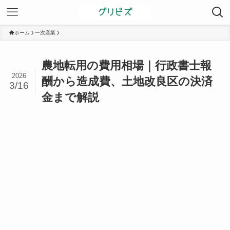
ホーム
一次産業
農地転用の費用相場｜行政書士報
2026
酬から造成費、土地改良区の決済
3/16
金まで解説