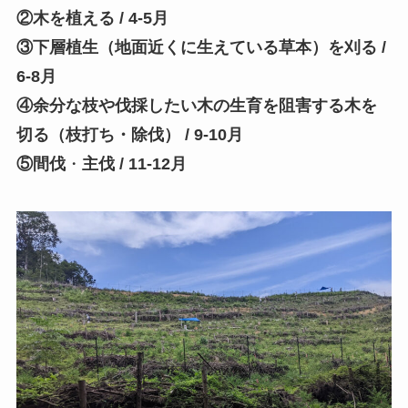
②木を植える / 4-5月
③下層植生（地面近くに生えている草本）を刈る /
6-8月
④余分な枝や伐採したい木の生育を阻害する木を
切る（枝打ち・除伐） / 9-10月
⑤間伐
・
主伐 / 11-12月