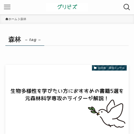
ホーム
森林
森林
– tag –
自治体・環境コンサル